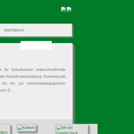
GÄSTEBUCH
 für Schulklassen unterschiedlichste
er Freizeit-veranstaltung (Schwerpunkt
 bis hin zur erlebnispädagogischen
ch Zi ...