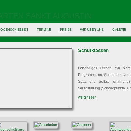
BOGENSCHIESSEN
TERMINE
PREISE
WIR ÜBER UNS
GALERIE
Schulklassen
Lebendiges Lernen.
Wir bieten
Programme an. Sie reichen von d
Spaß und Selbst- erfahrung)
Veranstaltung (Schwerpunkte je na
weiterlesen