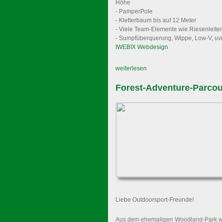
Höhe
- PamperPole
- Kletterbaum bis auf 12 Meter
- Viele Team-Elemente wie Riesenleiter
- Sumpfüberquerung, Wippe, Low-V, uv
IWEBIX Webdesign
weiterlesen
Forest-Adventure-Parcou
Liebe Outdoorsport-Freunde!
Aus dem ehemaligen Woodland-Park wi