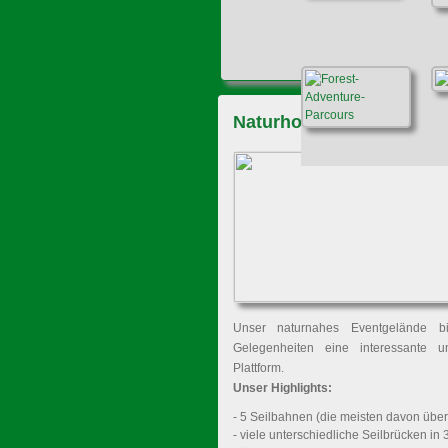
Naturhochseilgarten
Unser naturnahes Eventgelände bie
Gelegenheiten eine interessante 
Plattform.
Unser Highlights:
- 5 Seilbahnen (die meisten davon übe
- viele unterschiedliche Seilbrücken in 