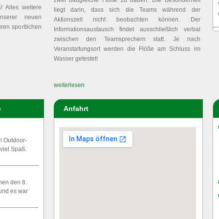
zwei baugleiche Flöße zu bauen. Die Besonderheit
s
! Alles weitere
liegt darin, dass sich die Teams während der
unserer neuen
Aktionszeit nicht beobachten können. Der
ren sportlichen
Informationsaustausch findet ausschließlich verbal
zwischen den Teamsprechern statt. Je nach
Veranstaltungsort werden die Flöße am Schluss im
Wasser getestet!
weiterlesen
e
Anfahrt
m Outdoor-
viel Spaß.
hen den 8.
 und es war