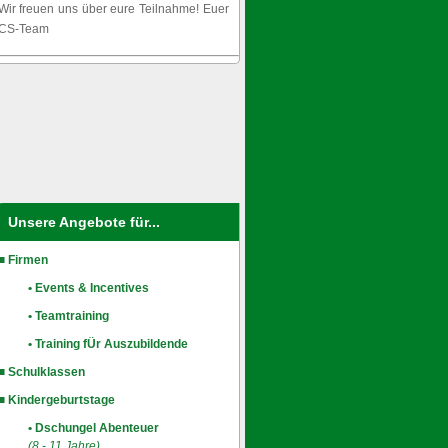
Wir freuen uns über eure Teilnahme! Euer
CS-Team
Unsere Angebote für...
■ Firmen
• Events & Incentives
• Teamtraining
• Training fÜr Auszubildende
■ Schulklassen
■ Kindergeburtstage
• Dschungel Abenteuer
(8 - 11 Jahre)