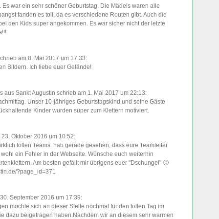
. Es war ein sehr schöner Geburtstag. Die Mädels waren alle
nangst fanden es toll, da es verschiedene Routen gibt. Auch die
 bei den Kids super angekommen. Es war sicher nicht der letzte
!!!
chrieb am 8. Mai 2017
um 17:33
:
en Bildern. Ich liebe euer Gelände!
as
aus Sankt Augustin
schrieb am 1. Mai 2017
um 22:13
:
nachmittag. Unser 10-jähriges Geburtstagskind und seine Gäste
rückhaltende Kinder wurden super zum Klettern motiviert.
 23. Oktober 2016
um 10:52
:
 wirklich tollen Teams. hab gerade gesehen, dass eure Teamleiter
st wohl ein Fehler in der Webseite. Wünsche euch weiterhin
enklettern. Am besten gefällt mir übrigens euer "Dschungel" 🙂
ustin.de/?page_id=371
 30. September 2016
um 17:39
:
n möchte sich an dieser Stelle nochmal für den tollen Tag im
 die dazu beigetragen haben.Nachdem wir an diesem sehr warmen