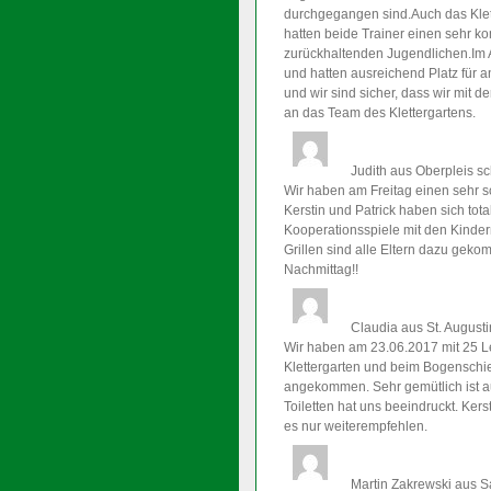
durchgegangen sind.Auch das Klett
hatten beide Trainer einen sehr k
zurückhaltenden Jugendlichen.Im A
und hatten ausreichend Platz für a
und wir sind sicher, dass wir mit
an das Team des Klettergartens.
Judith
aus Oberpleis
sc
Wir haben am Freitag einen sehr s
Kerstin und Patrick haben sich to
Kooperationsspiele mit den Kinde
Grillen sind alle Eltern dazu geko
Nachmittag!!
Claudia
aus St. Augusti
Wir haben am 23.06.2017 mit 25 L
Klettergarten und beim Bogenschieß
angekommen. Sehr gemütlich ist au
Toiletten hat uns beeindruckt. Kers
es nur weiterempfehlen.
Martin Zakrewski
aus S