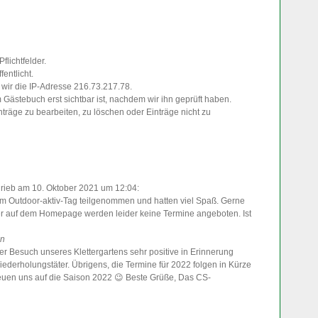
flichtfelder.
entlicht.
wir die IP-Adresse 216.73.217.78.
m Gästebuch erst sichtbar ist, nachdem wir ihn geprüft haben.
nträge zu bearbeiten, zu löschen oder Einträge nicht zu
rieb am 10. Oktober 2021
um 12:04
:
m Outdoor-aktiv-Tag teilgenommen und hatten viel Spaß. Gerne
r auf dem Homepage werden leider keine Termine angeboten. Ist
in
der Besuch unseres Klettergartens sehr positive in Erinnerung
iederholungstäter. Übrigens, die Termine für 2022 folgen in Kürze
euen uns auf die Saison 2022 😉 Beste Grüße, Das CS-