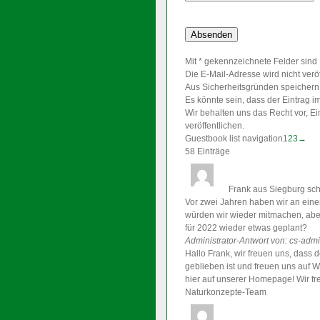
Mit * gekennzeichnete Felder sind P
Die E-Mail-Adresse wird nicht veröff
Aus Sicherheitsgründen speichern 
Es könnte sein, dass der Eintrag i
Wir behalten uns das Recht vor, Ei
veröffentlichen.
Guestbook list navigation
1
2
3
→
58 Einträge
Frank
aus Siegburg
sch
Vor zwei Jahren haben wir an eine
würden wir wieder mitmachen, abe
für 2022 wieder etwas geplant?
Administrator-Antwort von: cs-adm
Hallo Frank, wir freuen uns, dass 
geblieben ist und freuen uns auf W
hier auf unserer Homepage! Wir fr
Naturkonzepte-Team