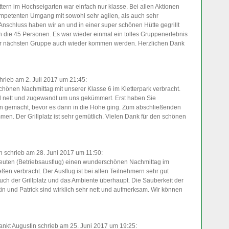
ern im Hochseigarten war einfach nur klasse. Bei allen Aktionen
ompetenten Umgang mit sowohl sehr agilen, als auch sehr
nschluss haben wir an und in einer super schönen Hütte gegrillt
n die 45 Personen. Es war wieder einmal ein tolles Gruppenerlebnis
 der nächsten Gruppe auch wieder kommen werden. Herzlichen Dank
hrieb am 2. Juli 2017
um 21:45
:
chönen Nachmittag mit unserer Klasse 6 im Kletterpark verbracht.
tal nett und zugewandt um uns gekümmert. Erst haben Sie
rn gemacht, bevor es dann in die Höhe ging. Zum abschließenden
mmen. Der Grillplatz ist sehr gemütlich. Vielen Dank für den schönen
n
schrieb am 28. Juni 2017
um 11:50
:
euten (Betriebsausflug) einen wunderschönen Nachmittag im
en verbracht. Der Ausflug ist bei allen Teilnehmern sehr gut
ch der Grillplatz und das Ambiente überhaupt. Die Sauberkeit der
tin und Patrick sind wirklich sehr nett und aufmerksam. Wir können
ankt Augustin
schrieb am 25. Juni 2017
um 19:25
: