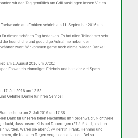
onnten wir den Tag gemütlich am Grill ausklingen lassen.Vielen
. Taekwondo
aus Embken
schrieb am 11. September 2016
um
für diesen schönen Tag bedanken. Es hat allen Teilnehmer sehr
st die freundliche und geduldige Aufnahme neben der
erwähnenswert. Wir kommen gerne noch einmal wieder. Danke!
rieb am 1. August 2016
um 07:31
:
per. Es war ein einmaliges Erlebnis und hat sehr viel Spass
m 17. Juli 2016
um 12:53
:
nd Gefühle!!Danke für Ihren Service!
 Bonn
schrieb am 2. Juli 2016
um 17:38
:
len Dank für unseren tollen Nachmittag im "Regenwald". Nicht viele
 gedacht, dass unsere Kids bei Dauerregen (27l/m² sind ja schon
in würden. Waren sie aber 🙂 @ Kerstin, Frank, Henning und
ekommen, die Kids den Regen vergessen zu lassen. Bei so