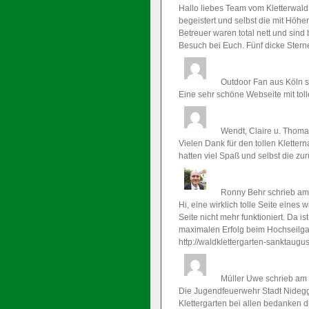
Hallo liebes Team vom Kletterwald
begeistert und selbst die mit Höhe
Betreuer waren total nett und sind
Besuch bei Euch. Fünf dicke Sterne
Outdoor Fan
aus Köln
s
Eine sehr schöne Webseite mit toll
Wendt, Claire u. Thom
Vielen Dank für den tollen Kletter
hatten viel Spaß und selbst die zu
Ronny Behr
schrieb am
Hi, eine wirklich tolle Seite eines
Seite nicht mehr funktioniert. Da i
maximalen Erfolg beim Hochseilgart
http://waldklettergarten-sanktaug
Müller Uwe
schrieb am
Die Jugendfeuerwehr Stadt Nidegge
Klettergarten bei allen bedanken