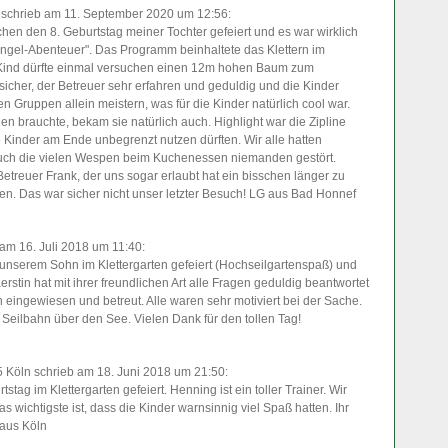
schrieb am 11. September 2020
um 12:56
:
hen den 8. Geburtstag meiner Tochter gefeiert und es war wirklich
hungel-Abenteuer". Das Programm beinhaltete das Klettern im
 Kind dürfte einmal versuchen einen 12m hohen Baum zum
icher, der Betreuer sehr erfahren und geduldig und die Kinder
n Gruppen allein meistern, was für die Kinder natürlich cool war.
n brauchte, bekam sie natürlich auch. Highlight war die Zipline
 Kinder am Ende unbegrenzt nutzen dürften. Wir alle hatten
uch die vielen Wespen beim Kuchenessen niemanden gestört.
treuer Frank, der uns sogar erlaubt hat ein bisschen länger zu
aren. Das war sicher nicht unser letzter Besuch! LG aus Bad Honnef
am 16. Juli 2018
um 11:40
:
unserem Sohn im Klettergarten gefeiert (Hochseilgartenspaß) und
Kerstin hat mit ihrer freundlichen Art alle Fragen geduldig beantwortet
n eingewiesen und betreut. Alle waren sehr motiviert bei der Sache.
r Seilbahn über den See. Vielen Dank für den tollen Tag!
5 Köln
schrieb am 18. Juni 2018
um 21:50
:
tag im Klettergarten gefeiert. Henning ist ein toller Trainer. Wir
 wichtigste ist, dass die Kinder warnsinnig viel Spaß hatten. Ihr
 aus Köln