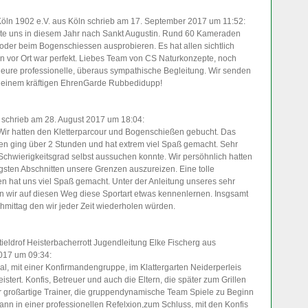
öln 1902 e.V.
aus Köln
schrieb am 17. September 2017
um 11:52
:
hrte uns in diesem Jahr nach Sankt Augustin. Rund 60 Kameraden
der beim Bogenschiessen ausprobieren. Es hat allen sichtlich
 vor Ort war perfekt. Liebes Team von CS Naturkonzepte, noch
eure professionelle, überaus sympathische Begleitung. Wir senden
t einem kräftigen EhrenGarde Rubbedidupp!
schrieb am 28. August 2017
um 18:04
:
. Wir hatten den Kletterparcour und Bogenschießen gebucht. Das
ten ging über 2 Stunden und hat extrem viel Spaß gemacht. Sehr
Schwierigkeitsgrad selbst aussuchen konnte. Wir persöhnlich hatten
gsten Abschnitten unsere Grenzen auszureizen. Eine tolle
 hat uns viel Spaß gemacht. Unter der Anleitung unseres sehr
 wir auf diesen Weg diese Sportart etwas kennenlernen. Insgsamt
hmittag den wir jeder Zeit wiederholen würden.
ieldrof Heisterbacherrott Jugendleitung Elke Fischerg
aus
2017
um 09:34
:
l, mit einer Konfirmandengruppe, im Klattergarten Neiderperleis
stert. Konfis, Betreuer und auch die Eltern, die später zum Grillen
r großartige Trainer, die gruppendynamische Team Spiele zu Beginn
nn in einer professionellen Refelxion,zum Schluss, mit den Konfis