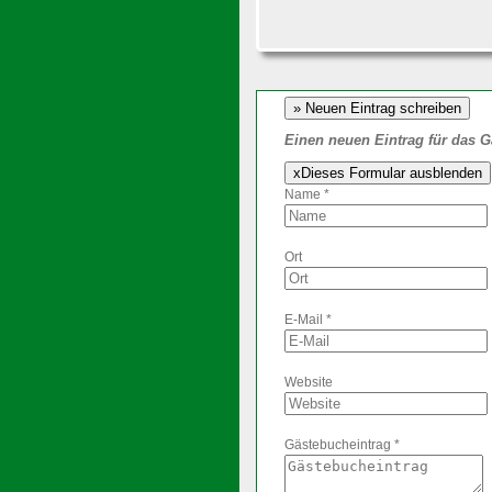
Einen neuen Eintrag für das 
x
Dieses Formular ausblenden
Name *
Ort
E-Mail *
Website
Gästebucheintrag *