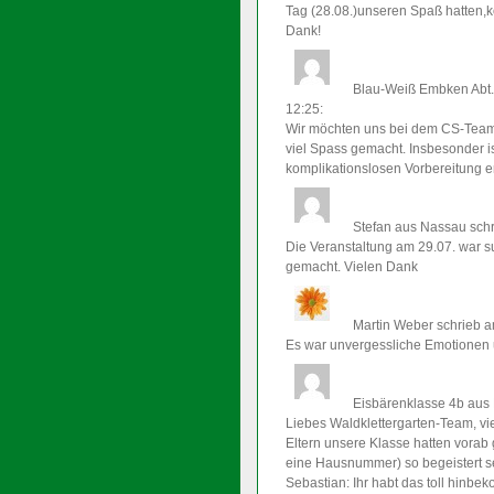
Tag (28.08.)unseren Spaß hatten,k
Dank!
Blau-Weiß Embken Abt
12:25
:
Wir möchten uns bei dem CS-Team 
viel Spass gemacht. Insbesonder i
komplikationslosen Vorbereitung 
Stefan
aus Nassau
sch
Die Veranstaltung am 29.07. war su
gemacht. Vielen Dank
Martin Weber
schrieb a
Es war unvergessliche Emotionen u
Eisbärenklasse 4b
aus
Liebes Waldklettergarten-Team, vie
Eltern unsere Klasse hatten vorab
eine Hausnummer) so begeistert se
Sebastian: Ihr habt das toll hinb