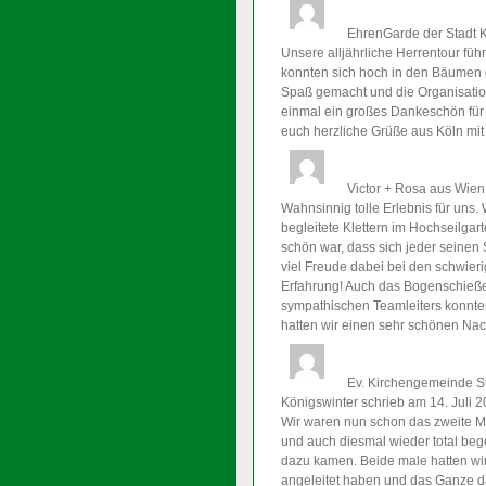
EhrenGarde der Stadt K
Unsere alljährliche Herrentour fü
konnten sich hoch in den Bäumen o
Spaß gemacht und die Organisation
einmal ein großes Dankeschön für 
euch herzliche Grüße aus Köln mi
Victor + Rosa
aus Wien
Wahnsinnig tolle Erlebnis für uns
begleitete Klettern im Hochseilgar
schön war, dass sich jeder seinen 
viel Freude dabei bei den schwieri
Erfahrung! Auch das Bogenschießen
sympathischen Teamleiters konnten
hatten wir einen sehr schönen Nac
Ev. Kirchengemeinde St
Königswinter
schrieb am 14. Juli 
Wir waren nun schon das zweite Ma
und auch diesmal wieder total begei
dazu kamen. Beide male hatten wi
angeleitet haben und das Ganze da