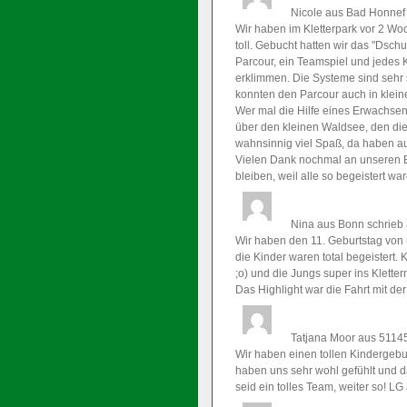
Nicole
aus Bad Honnef
Wir haben im Kletterpark vor 2 Woc
toll. Gebucht hatten wir das "Dsc
Parcour, ein Teamspiel und jedes
erklimmen. Die Systeme sind sehr s
konnten den Parcour auch in kleine
Wer mal die Hilfe eines Erwachsene
über den kleinen Waldsee, den die
wahnsinnig viel Spaß, da haben a
Vielen Dank nochmal an unseren Be
bleiben, weil alle so begeistert w
Nina
aus Bonn
schrieb 
Wir haben den 11. Geburtstag von 
die Kinder waren total begeistert. 
;o) und die Jungs super ins Kletter
Das Highlight war die Fahrt mit de
Tatjana Moor
aus 5114
Wir haben einen tollen Kindergeburts
haben uns sehr wohl gefühlt und das
seid ein tolles Team, weiter so! LG