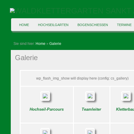
HOME
HOCHSEILGARTEN
BOGENSCHIESSEN
TERMINE
Sie sind hier:
Home
»
Galerie
Galerie
wp_flash_img_show will display here (config: cs_gallery)
Hochseil-Parcours
Teamleiter
Kletterb