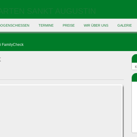
BOGENSCHIESSEN
TERMINE
PREISE
WIR ÜBER UNS
GALERIE
i FamilyCheck
k
K