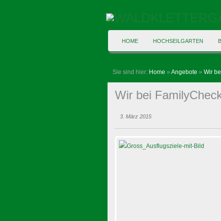
HOME
HOCHSEILGARTEN
Sie sind hier:
Home
»
Angebote
»
Wir be
Wir bei FamilyChec
3. März 2015