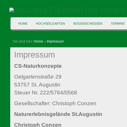
HOME
HOCHSEILGARTEN
BOGENSCHIESSEN
TERMINE
Sie sind hier:
Home
»
Impressum
Impressum
CS-Naturkonzepte
Oelgartenstraße 29
53757 St. Augustin
Steuer Nr. 222/5764/0568
Gesellschafter: Christoph Conzen
Naturerlebnisgelände St.Augustin
Christoph Conzen