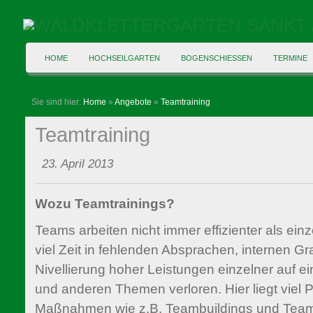
HOME
HOCHSEILGARTEN
BOGENSCHIESSEN
TERMINE
Sie sind hier:
Home
»
Angebote
»
Teamtraining
Teamtraining
23. April 2013
Wozu Teamtrainings?
Teams arbeiten nicht immer effizienter als ein
viel Zeit in fehlenden Absprachen, internen 
Nivellierung hoher Leistungen einzelner auf e
und anderen Themen verloren. Hier liegt viel P
Maßnahmen wie z.B. Teambuildings und Tea