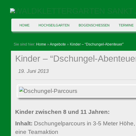
HOME
HOCHSEILGARTEN
BOGENSCHIESSEN
TERMINE
Sie sind hier:
Home
»
Angebote
»
Kinder – “Dschungel-Abenteuer”
Kinder – “Dschungel-Abenteue
19. Juni 2013
Kinder zwischen 8 und 11 Jahren:
Inhalt:
Dschungelparcours in 3-5 Meter Höhe,
eine Teamaktion