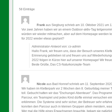
58 Einträge
Frank
aus Siegburg
schrieb am 10. Oktober 2021
um 1
Vor zwei Jahren haben wir an einem Outdoor-aktiv-Tag teilgenom
würden wir wieder mitmachen, aber auf dem Homepage werden lei
für 2022 wieder etwas geplant?
Administrator-Antwort von: cs-admin
Hallo Frank, wir freuen uns, dass der Besuch unseres Klette
Erinnerung geblieben ist und freuen uns auf Wiederholungst
2022 folgen in Kürze hier auf unserer Homepage! Wir freu
Beste Grüße, Das CS-Naturkonzepte-Team
Nicole
aus Bad Honnef
schrieb am 11. September 202
Wir haben im Kletterpark vor 2 Wochen den 8. Geburtstag meiner To
toll. Gebucht hatten wir das "Dschungel-Abenteuer". Das Programm
Parcour, ein Teamspiel und jedes Kind dürfte einmal versuchen
erklimmen. Die Systeme sind sehr sicher, der Betreuer sehr erfahr
konnten den Parcour auch in kleinen Gruppen allein meistern, was f
Wer mal die Hilfe eines Erwachsenen brauchte, bekam sie natürlich