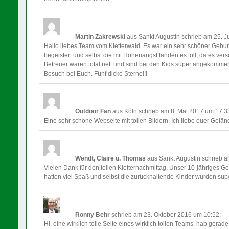
Martin Zakrewski
aus Sankt Augustin
schrieb am 25. J
Hallo liebes Team vom Kletterwald. Es war ein sehr schöner Gebur
begeistert und selbst die mit Höhenangst fanden es toll, da es ver
Betreuer waren total nett und sind bei den Kids super angekommen.
Besuch bei Euch. Fünf dicke Sterne!!!
Outdoor Fan
aus Köln
schrieb am 8. Mai 2017
um 17:3
Eine sehr schöne Webseite mit tollen Bildern. Ich liebe euer Gelän
Wendt, Claire u. Thomas
aus Sankt Augustin
schrieb a
Vielen Dank für den tollen Kletternachmittag. Unser 10-jähriges G
hatten viel Spaß und selbst die zurückhaltende Kinder wurden supe
Ronny Behr
schrieb am 23. Oktober 2016
um 10:52
:
Hi, eine wirklich tolle Seite eines wirklich tollen Teams. hab gera