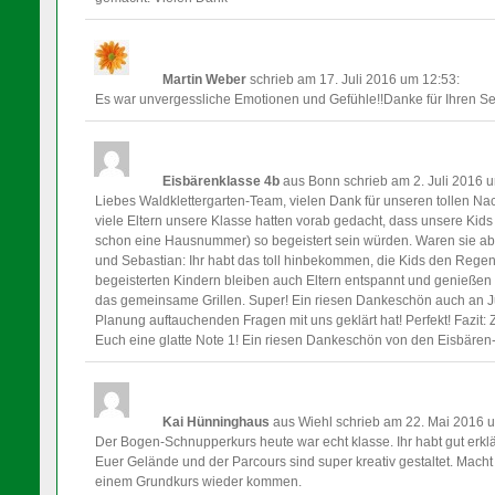
Martin Weber
schrieb am 17. Juli 2016
um 12:53
:
Es war unvergessliche Emotionen und Gefühle!!Danke für Ihren Se
Eisbärenklasse 4b
aus Bonn
schrieb am 2. Juli 2016
u
Liebes Waldklettergarten-Team, vielen Dank für unseren tollen Na
viele Eltern unsere Klasse hatten vorab gedacht, dass unsere Kids
schon eine Hausnummer) so begeistert sein würden. Waren sie ab
und Sebastian: Ihr habt das toll hinbekommen, die Kids den Regen
begeisterten Kindern bleiben auch Eltern entspannt und genießen
das gemeinsame Grillen. Super! Ein riesen Dankeschön auch an Jul
Planung auftauchenden Fragen mit uns geklärt hat! Perfekt! Fazit
Euch eine glatte Note 1! Ein riesen Dankeschön von den Eisbären
Kai Hünninghaus
aus Wiehl
schrieb am 22. Mai 2016
u
Der Bogen-Schnupperkurs heute war echt klasse. Ihr habt gut erkl
Euer Gelände und der Parcours sind super kreativ gestaltet. Macht
einem Grundkurs wieder kommen.