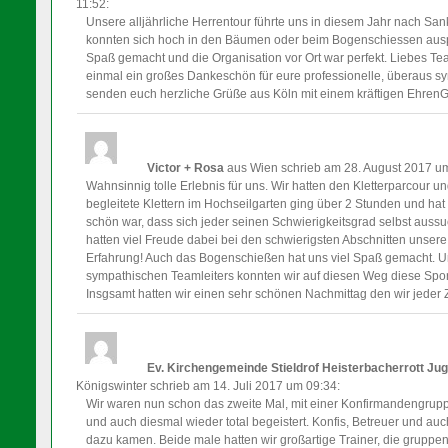
11:52
:
Unsere alljährliche Herrentour führte uns in diesem Jahr nach S
konnten sich hoch in den Bäumen oder beim Bogenschiessen auspro
Spaß gemacht und die Organisation vor Ort war perfekt. Liebes T
einmal ein großes Dankeschön für eure professionelle, überaus s
senden euch herzliche Grüße aus Köln mit einem kräftigen Ehre
Victor + Rosa
aus Wien
schrieb am 28. August 2017
um
Wahnsinnig tolle Erlebnis für uns. Wir hatten den Kletterparcour
begleitete Klettern im Hochseilgarten ging über 2 Stunden und ha
schön war, dass sich jeder seinen Schwierigkeitsgrad selbst auss
hatten viel Freude dabei bei den schwierigsten Abschnitten unsere
Erfahrung! Auch das Bogenschießen hat uns viel Spaß gemacht. Un
sympathischen Teamleiters konnten wir auf diesen Weg diese Spor
Insgsamt hatten wir einen sehr schönen Nachmittag den wir jeder 
Ev. Kirchengemeinde Stieldrof Heisterbacherrott Ju
Königswinter
schrieb am 14. Juli 2017
um 09:34
:
Wir waren nun schon das zweite Mal, mit einer Konfirmandengruppe
und auch diesmal wieder total begeistert. Konfis, Betreuer und auch
dazu kamen. Beide male hatten wir großartige Trainer, die grupp