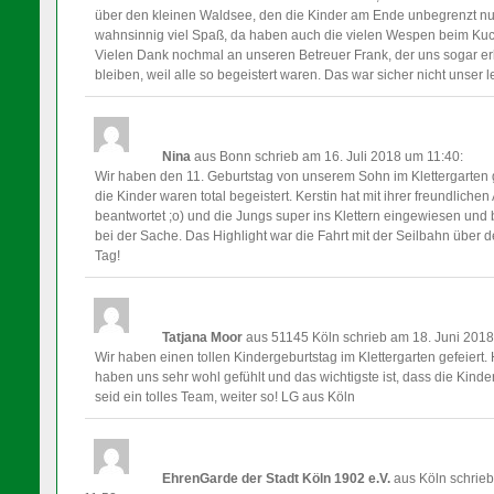
über den kleinen Waldsee, den die Kinder am Ende unbegrenzt nutz
wahnsinnig viel Spaß, da haben auch die vielen Wespen beim Ku
Vielen Dank nochmal an unseren Betreuer Frank, der uns sogar erl
bleiben, weil alle so begeistert waren. Das war sicher nicht unser
Nina
aus Bonn
schrieb am 16. Juli 2018
um 11:40
:
Wir haben den 11. Geburtstag von unserem Sohn im Klettergarten 
die Kinder waren total begeistert. Kerstin hat mit ihrer freundlichen
beantwortet ;o) und die Jungs super ins Klettern eingewiesen und b
bei der Sache. Das Highlight war die Fahrt mit der Seilbahn über d
Tag!
Tatjana Moor
aus 51145 Köln
schrieb am 18. Juni 201
Wir haben einen tollen Kindergeburtstag im Klettergarten gefeiert. H
haben uns sehr wohl gefühlt und das wichtigste ist, dass die Kinder
seid ein tolles Team, weiter so! LG aus Köln
EhrenGarde der Stadt Köln 1902 e.V.
aus Köln
schrie