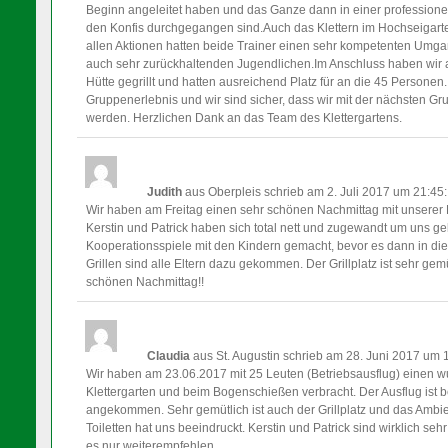
Beginn angeleitet haben und das Ganze dann in einer professione
den Konfis durchgegangen sind.Auch das Klettern im Hochseigarte
allen Aktionen hatten beide Trainer einen sehr kompetenten Umgan
auch sehr zurückhaltenden Jugendlichen.Im Anschluss haben wir 
Hütte gegrillt und hatten ausreichend Platz für an die 45 Personen.
Gruppenerlebnis und wir sind sicher, dass wir mit der nächsten 
werden. Herzlichen Dank an das Team des Klettergartens.
Judith
aus Oberpleis
schrieb am 2. Juli 2017
um 21:45
:
Wir haben am Freitag einen sehr schönen Nachmittag mit unserer K
Kerstin und Patrick haben sich total nett und zugewandt um uns g
Kooperationsspiele mit den Kindern gemacht, bevor es dann in d
Grillen sind alle Eltern dazu gekommen. Der Grillplatz ist sehr gem
schönen Nachmittag!!
Claudia
aus St. Augustin
schrieb am 28. Juni 2017
um 1
Wir haben am 23.06.2017 mit 25 Leuten (Betriebsausflug) einen
Klettergarten und beim Bogenschießen verbracht. Der Ausflug ist b
angekommen. Sehr gemütlich ist auch der Grillplatz und das Ambi
Toiletten hat uns beeindruckt. Kerstin und Patrick sind wirklich s
es nur weiterempfehlen.