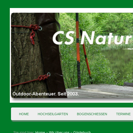
HOME
HOCHSEILGARTEN
BOGENSCHIESSEN
TERMINE
Sie sind hier:
Home
»
Wir über uns
»
Gästebuch