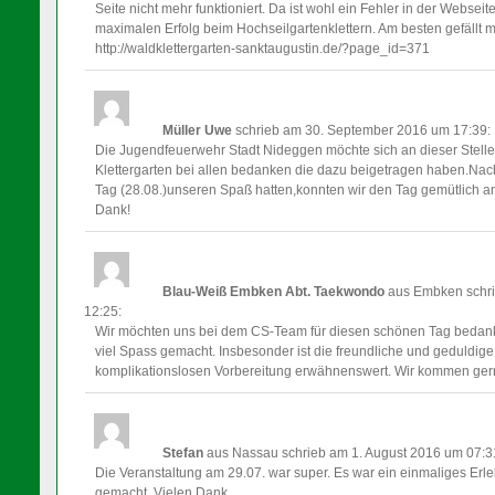
Seite nicht mehr funktioniert. Da ist wohl ein Fehler in der Webse
maximalen Erfolg beim Hochseilgartenklettern. Am besten gefällt 
http://waldklettergarten-sanktaugustin.de/?page_id=371
Müller Uwe
schrieb am 30. September 2016
um 17:39
:
Die Jugendfeuerwehr Stadt Nideggen möchte sich an dieser Stelle 
Klettergarten bei allen bedanken die dazu beigetragen haben.N
Tag (28.08.)unseren Spaß hatten,konnten wir den Tag gemütlich am
Dank!
Blau-Weiß Embken Abt. Taekwondo
aus Embken
schr
12:25
:
Wir möchten uns bei dem CS-Team für diesen schönen Tag bedanke
viel Spass gemacht. Insbesonder ist die freundliche und geduldi
komplikationslosen Vorbereitung erwähnenswert. Wir kommen ger
Stefan
aus Nassau
schrieb am 1. August 2016
um 07:3
Die Veranstaltung am 29.07. war super. Es war ein einmaliges Erle
gemacht. Vielen Dank