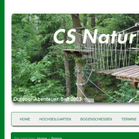
HOME
HOCHSEILGARTEN
BOGENSCHIESSEN
TERMINE
Sie sind hier:
Home
»
Preise