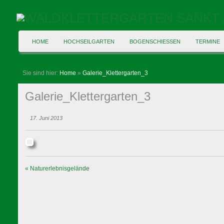
HOME
HOCHSEILGARTEN
BOGENSCHIESSEN
TERMINE
Sie sind hier:
Home
»
Galerie_Klettergarten_3
Galerie_Klettergarten_3
17. Juni 2013
«
Naturerlebnisgelände